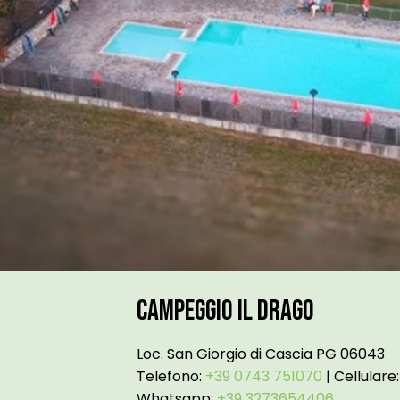
Campeggio Il Drago
Loc. San Giorgio di Cascia PG 06043
Telefono:
+39 0743 751070
| Cellulare
Whatsapp:
+39 3273654406