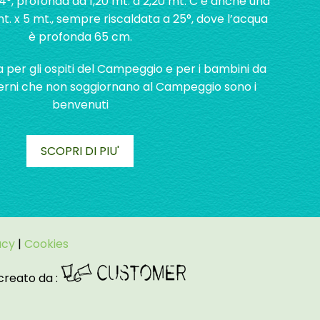
24°, profonda da 1,20 mt. a 2,20 mt. C’è anche una
t. x 5 mt., sempre riscaldata a 25°, dove l’acqua
è profonda 65 cm.
a per gli ospiti del Campeggio e per i bambini da
sterni che non soggiornano al Campeggio sono i
benvenuti
SCOPRI DI PIU'
acy
|
Cookies
 creato da :