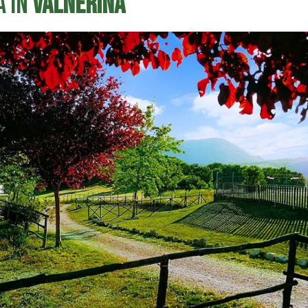
a in
Valnerina