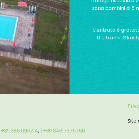
il drago riscalda a 
zona bambini di 5 m
L’entrata è gratuit
0 a 5 anni. Gli e
Priv
Sito
:
+39 388 0911714
; |
+39 346 7375756