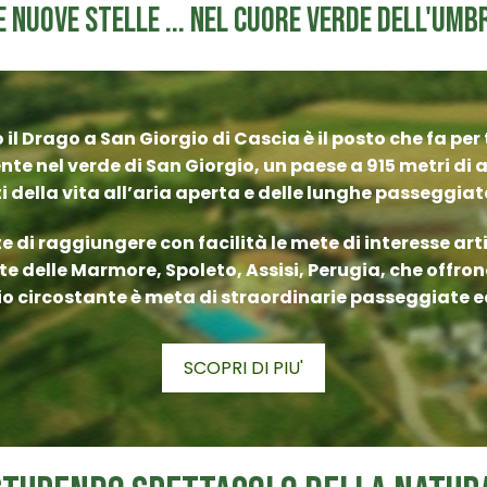
e nuove stelle ... nel cuore verde dell'Umbr
il Drago a San Giorgio di Cascia è il posto che fa pe
e nel verde di San Giorgio, un paese a 915 metri di a
ti della vita all’aria aperta e delle lunghe passeggi
i raggiungere con facilità le mete di interesse artist
e delle Marmore, Spoleto, Assisi, Perugia, che offron
orio circostante è meta di straordinarie passeggiate e
SCOPRI DI PIU'