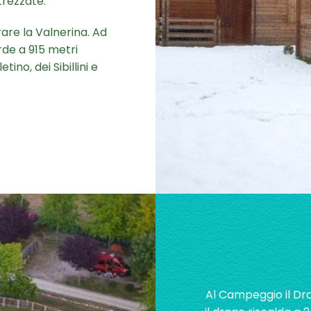
ttrezzate.
are la Valnerina. Ad
de a 915 metri
ino, dei Sibillini e
Al Campeggio il Dra