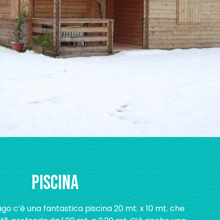
PISCINA
go c’è una fantastica piscina 20 mt. x 10 mt. che