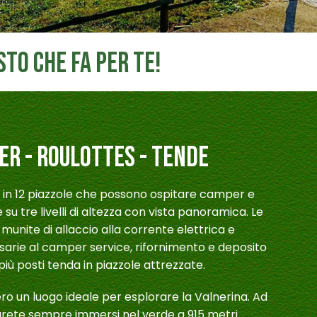
sto che fa per te!
R - ROULOTTES - TENDE
a in 12 piazzole che possono ospitare camper e
 su tre livelli di altezza con vista panoramica. Le
munite di allaccio alla corrente elettrica e
arie al camper service, rifornimento e deposito
In più posti tenda in piazzole attrezzate.
ro un luogo ideale per esplorare la Valnerina. Ad
sarete sempre immersi nel verde a 915 metri