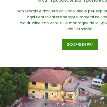
rifiuti. In più posti tenda in piazzole a
San Giorgio è davvero un luogo ideale per esplor
ogni rientro sarete sempre immersi nel ver
d’altitudine con vista sulle montagne dello Spolet
del Terminillo.
SCOPRI DI PIU'