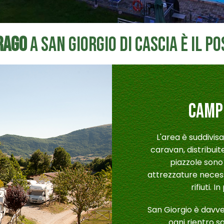
rago
a San Giorgio di Cascia è il po
CAMPE
L'area è suddivis
caravan, distribuite
piazzole sono 
attrezzature necess
rifiuti. 
San Giorgio è davve
ogni rientro 